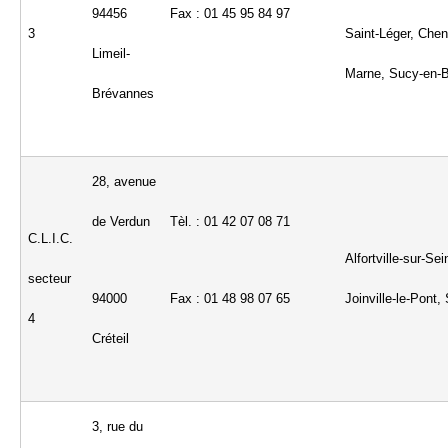
94456
Fax : 01 45 95 84 97
3
Saint-Léger, Che
Limeil-
Marne, Sucy-en-B
Brévannes
28, avenue
de Verdun
Tèl. : 01 42 07 08 71
C.L.I.C.
Alfortville-sur-Se
secteur
Joinville-le-Pont
94000
Fax : 01 48 98 07 65
4
Créteil
3, rue du