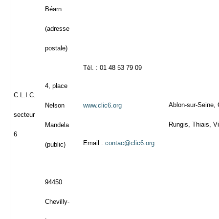
Béarn
(adresse
postale)
Tèl. : 01 48 53 79 09
4, place
C.L.I.C.
Ablon-sur-Seine, C
Nelson
www.clic6.org
secteur
Rungis, Thiais, Vi
Mandela
6
Email :
contac@clic6.org
(public)
94450
Chevilly-