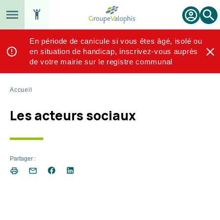
Aller
au
Reche
Espace
contenu
locataire
principal
En période de canicule si vous êtes âgé, isolé ou
en situation de handicap, inscrivez-vous auprès
de votre mairie sur le registre communal
Fil
Accueil
d'Ariane
Les acteurs sociaux
Partager :