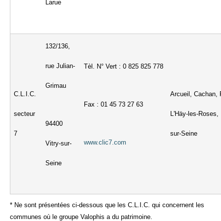
Larue
132/136,
rue Julian-
Tèl. N° Vert : 0 825 825 778
Grimau
C.L.I.C.
Arcueil, Cachan, F
Fax : 01 45 73 27 63
secteur
L'Häy-les-Roses, L
94400
7
sur-Seine
www.clic7.com
Vitry-sur-
Seine
* Ne sont présentées ci-dessous que les C.L.I.C. qui concernent les
communes où le groupe Valophis a du patrimoine.