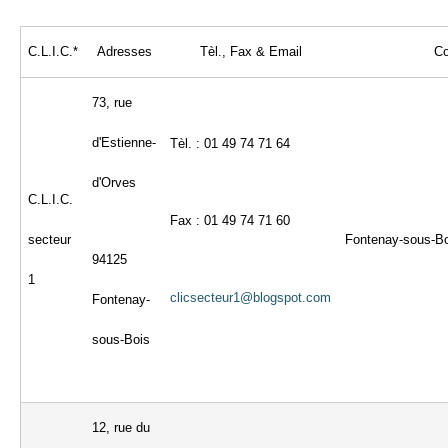
C.L.I.C.*
Adresses
Tèl., Fax & Email
Co
73, rue
d'Estienne-
Tèl. : 01 49 74 71 64
d'Orves
C.L.I.C.
Fax : 01 49 74 71 60
secteur
Fontenay-sous-Bo
94125
1
clicsecteur1@blogspot.com
Fontenay-
sous-Bois
12, rue du