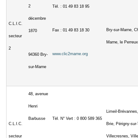
2
Tèl. : 01 49 83 18 95
décembre
C.L.I.C.
Bry-sur-Marne, C
Fax : 01 49 83 18 30
1870
secteur
Marne, le Perreu
2
www.clic2marne.org
94360 Bry-
sur-Marne
48, avenue
Henri
Limeil-Brévannes
Barbusse
Tèl. N° Vert : 0 800 589 365
C.L.I.C.
Brie, Périgny-sur
secteur
Villecresnes, Vil