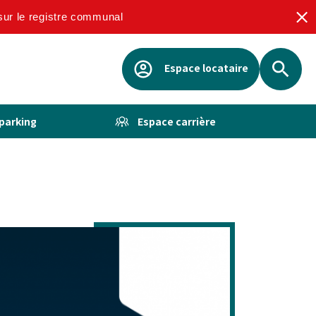
 sur le registre communal
Espace locataire
Rechercher
 parking
Espace carrière