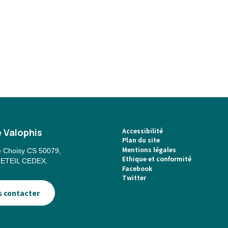
 Valophis
Pied
Accessibilité
Plan du site
Mentions légales
de
e Choisy CS 50079,
Ethique et conformité
ETEIL CEDEX.
Facebook
page
Twitter
 contacter