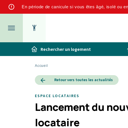
Aller
En période de canicule si vous êtes âgé, isolé ou e
au
contenu
principal
Menu
Rechercher un logement
top
Fil
Accueil
d'Ariane
Retour vers toutes les actualités
ESPACE LOCATAIRES
Lancement du nou
locataire