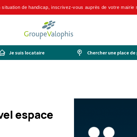
n situation de handicap, inscrivez-vous auprès de votre mairie
Je suis locataire
Chercher une place de
vel espace