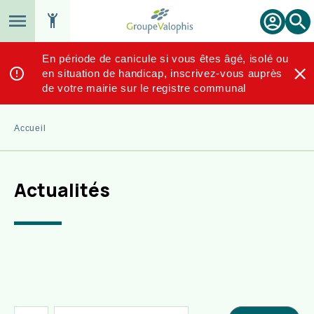
Aller
au
Reche
Espace
contenu
locataire
principal
En période de canicule si vous êtes âgé, isolé ou
en situation de handicap, inscrivez-vous auprès
de votre mairie sur le registre communal
Fil
Accueil
d'Ariane
Actualités