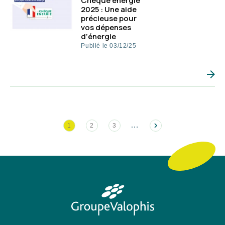
Chèque énergie
2025 : Une aide
précieuse pour
vos dépenses
d’énergie
Publié le 03/12/25
Pagination
…
1
2
3
Page
Page
Page
courante