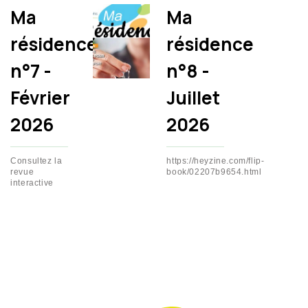
Ma
Ma
résidence
résidence
n°7 -
n°8 -
Février
Juillet
2026
2026
Consultez la
https://heyzine.com/flip-
revue
book/02207b9654.html
interactive