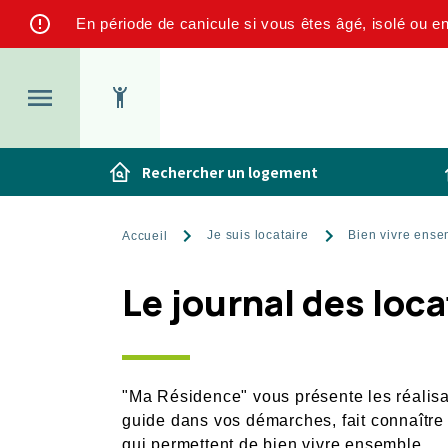
Aller
En période de canicule si vous êtes âgé, isolé ou e
au
contenu
principal
Menu
Rechercher un logement
top
Fil
Je suis locataire
Bien vivre ense
Accueil
d'Ariane
Le journal des loca
"Ma Résidence" vous présente les réalis
guide dans vos démarches, fait connaître e
qui permettent de bien vivre ensemble.