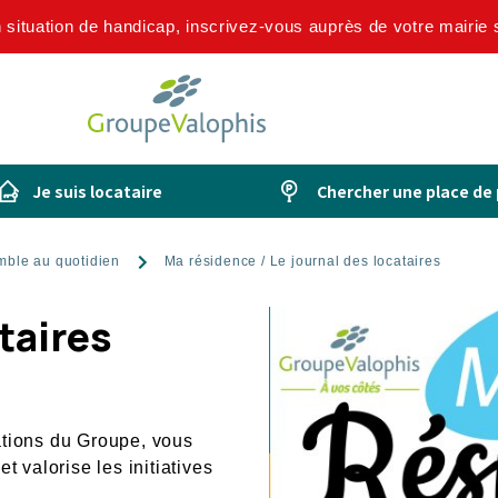
n situation de handicap, inscrivez-vous auprès de votre mairie
Je suis locataire
Chercher une place de
mble au quotidien
Ma résidence / Le journal des locataires
taires
ations du Groupe, vous
t valorise les initiatives