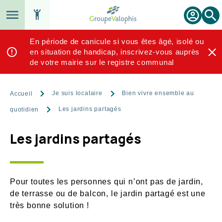
Aller
au
Reche
Espace
contenu
locataire
principal
En période de canicule si vous êtes âgé, isolé ou
en situation de handicap, inscrivez-vous auprès
de votre mairie sur le registre communal
Fil
Je suis locataire
Bien vivre ensemble au
Accueil
d'Ariane
Les jardins partagés
quotidien
Les jardins partagés
Pour toutes les personnes qui n’ont pas de jardin,
de terrasse ou de balcon, le jardin partagé est une
très bonne solution !