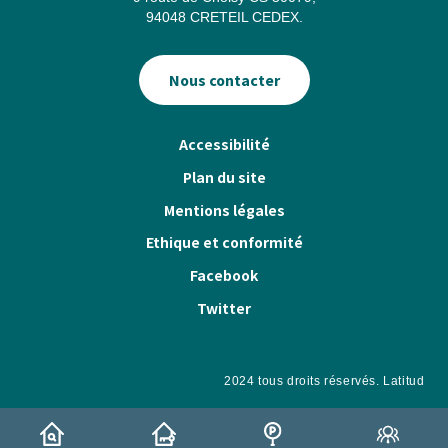
94048 CRETEIL CEDEX.
Nous contacter
Pied
Accessibilité
de
Plan du site
page
Mentions légales
Ethique et conformité
Facebook
Twitter
2024 tous droits réservés.
Latitud
Menu
Rechercher
Je
Chercher
Espa