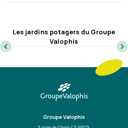
Les jardins potagers du Groupe
Valophis
Précédent
Suiva
Groupe Valophis
9 route de Choisy CS 50079,